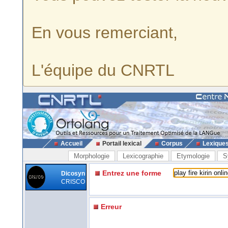
En vous remerciant,
L'équipe du CNRTL
Accueil
Portail lexical
Corpus
Lexique
Morphologie
Lexicographie
Etymologie
S
Entrez une forme
Dicosyn
CRISCO
Erreur