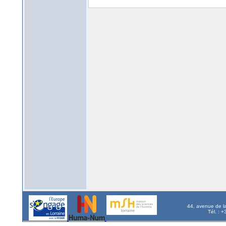
44, avenue de l
Tél. : 