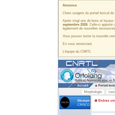
Annonce
Chers usagers du portail lexical d
Après vingt ans de bons et loyaux 
septembre 2026
. Celle-ci apporte
également de nouvelles ressources
Vous pouvez tester la nouvelle vers
En vous remerciant,
L'équipe du CNRTL
Accueil
Portail lexi
Morphologie
Lexi
Entrez u
Dicosyn
CRISCO