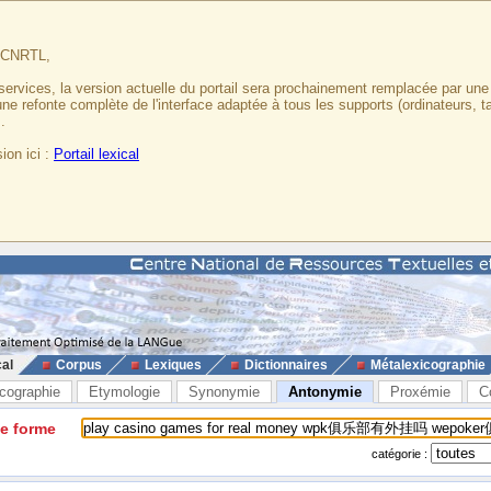
u CNRTL,
services, la version actuelle du portail sera prochainement remplacée par un
 une refonte complète de l'interface adaptée à tous les supports (ordinateurs, t
.
ion ici :
Portail lexical
cal
Corpus
Lexiques
Dictionnaires
Métalexicographie
cographie
Etymologie
Synonymie
Antonymie
Proxémie
C
ne forme
catégorie :