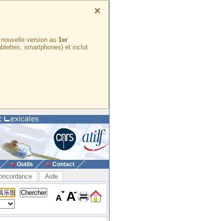
×
e nouvelle version au
1er
ablettes, smartphones) et inclut
Outils
Contact
oncordance
Aide