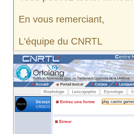
En vous remerciant,
L'équipe du CNRTL
Accueil
Portail lexical
Corpus
Lexique
Morphologie
Lexicographie
Etymologie
S
Entrez une forme
Dicosyn
CRISCO
Erreur