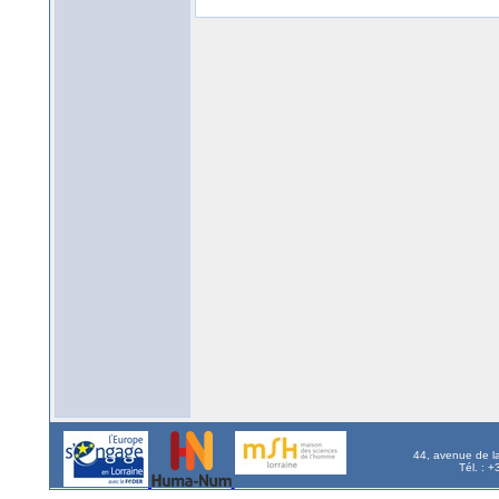
44, avenue de l
Tél. : 