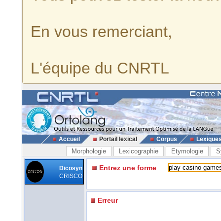
En vous remerciant,
L'équipe du CNRTL
Accueil
Portail lexical
Corpus
Lexique
Morphologie
Lexicographie
Etymologie
S
Entrez une forme
Dicosyn
CRISCO
Erreur