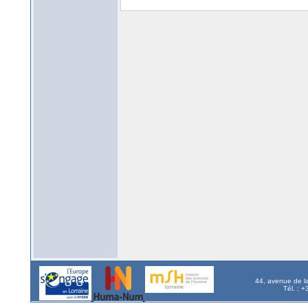
44, avenue de l
Tél. : 