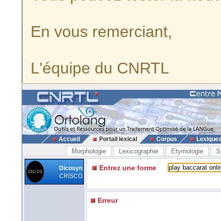
En vous remerciant,
L'équipe du CNRTL
Accueil
Portail lexical
Corpus
Lexique
Morphologie
Lexicographie
Etymologie
S
Entrez une forme
Dicosyn
CRISCO
Erreur