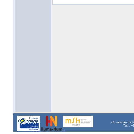
44, avenue de l
Tél. : 