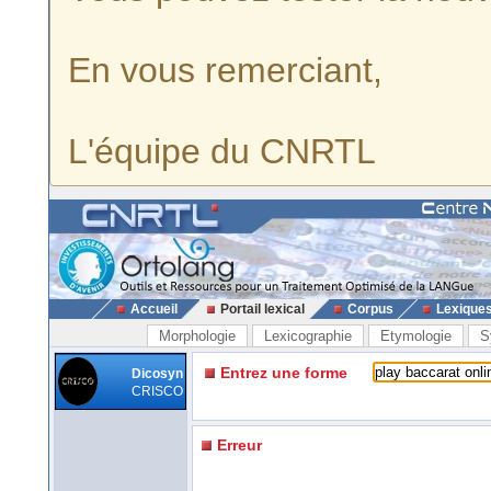
En vous remerciant,
L'équipe du CNRTL
Accueil
Portail lexical
Corpus
Lexique
Morphologie
Lexicographie
Etymologie
S
Entrez une forme
Dicosyn
CRISCO
Erreur