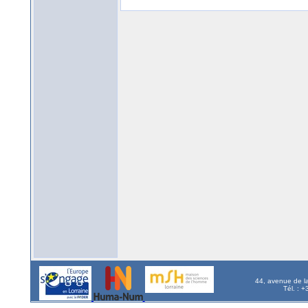
44, avenue de l
Tél. : 