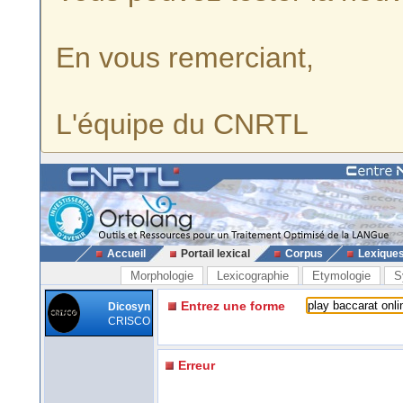
En vous remerciant,
L'équipe du CNRTL
Accueil
Portail lexical
Corpus
Lexique
Morphologie
Lexicographie
Etymologie
S
Entrez une forme
Dicosyn
CRISCO
Erreur