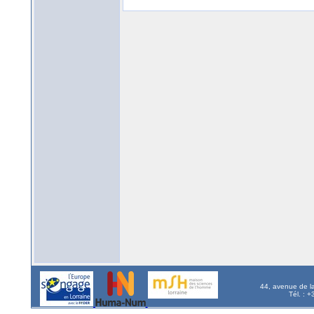
44, avenue de l
Tél. : 