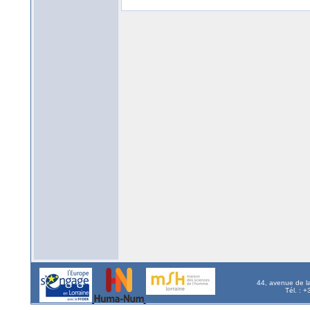
44, avenue de l
Tél. : 