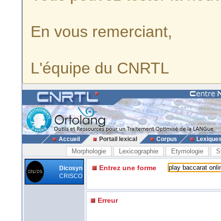
En vous remerciant,
L'équipe du CNRTL
Accueil
Portail lexical
Corpus
Lexique
Morphologie
Lexicographie
Etymologie
S
Entrez une forme
Dicosyn
CRISCO
Erreur