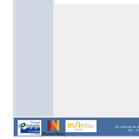
44, avenue de l
Tél. : 