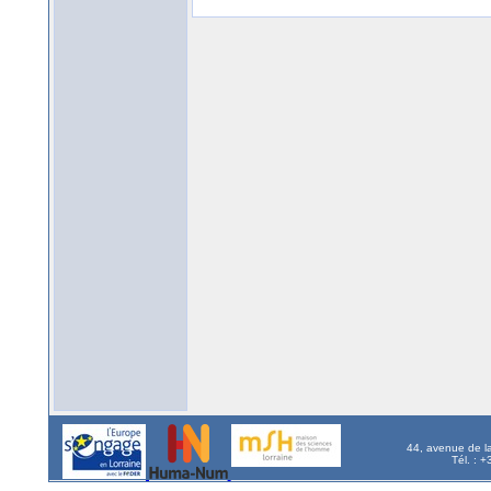
44, avenue de l
Tél. : 