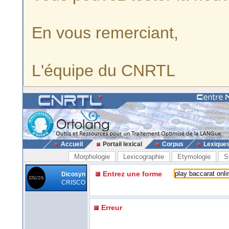
En vous remerciant,
L'équipe du CNRTL
Accueil
Portail lexical
Corpus
Lexique
Morphologie
Lexicographie
Etymologie
S
Entrez une forme
Dicosyn
CRISCO
Erreur