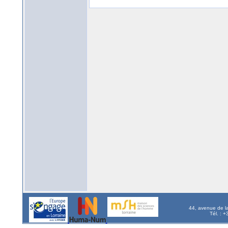
44, avenue de l
Tél. : 