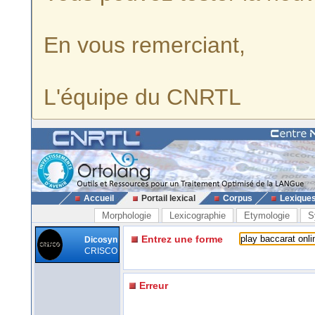
En vous remerciant,
L'équipe du CNRTL
Accueil
Portail lexical
Corpus
Lexique
Morphologie
Lexicographie
Etymologie
S
Entrez une forme
Dicosyn
CRISCO
Erreur