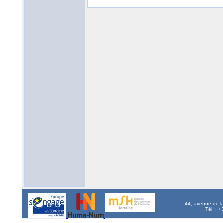
44, avenue de l
Tél. : 