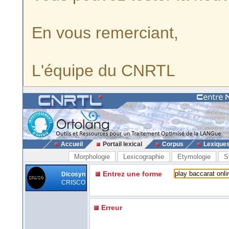
En vous remerciant,
L'équipe du CNRTL
Accueil
Portail lexical
Corpus
Lexique
Morphologie
Lexicographie
Etymologie
S
Entrez une forme
Dicosyn
CRISCO
Erreur