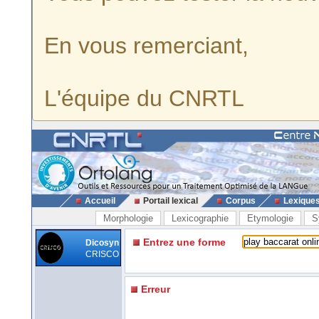
En vous remerciant,
L'équipe du CNRTL
Accueil
Portail lexical
Corpus
Lexique
Morphologie
Lexicographie
Etymologie
S
Entrez une forme
Dicosyn
CRISCO
Erreur