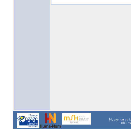
44, avenue de l
Tél. : 