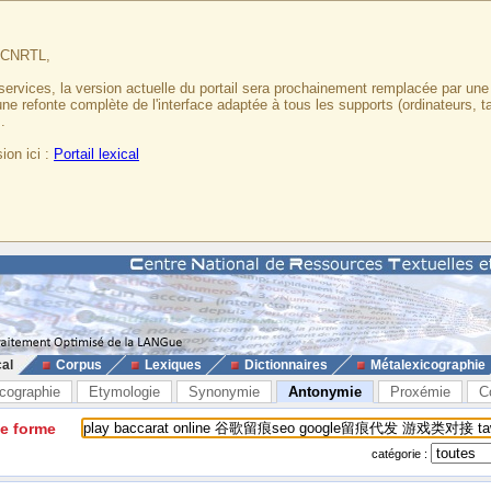
u CNRTL,
services, la version actuelle du portail sera prochainement remplacée par un
 une refonte complète de l'interface adaptée à tous les supports (ordinateurs, t
.
ion ici :
Portail lexical
cal
Corpus
Lexiques
Dictionnaires
Métalexicographie
cographie
Etymologie
Synonymie
Antonymie
Proxémie
C
ne forme
catégorie :