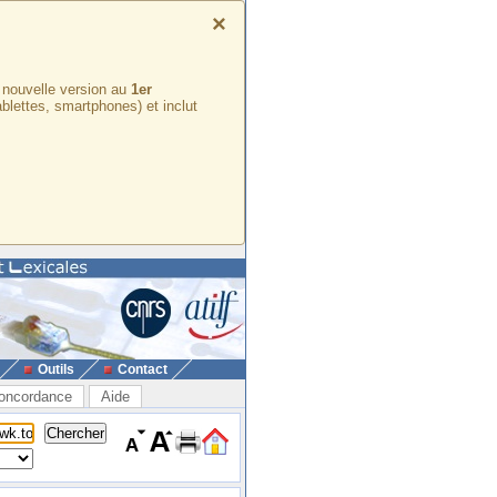
×
e nouvelle version au
1er
ablettes, smartphones) et inclut
Outils
Contact
oncordance
Aide