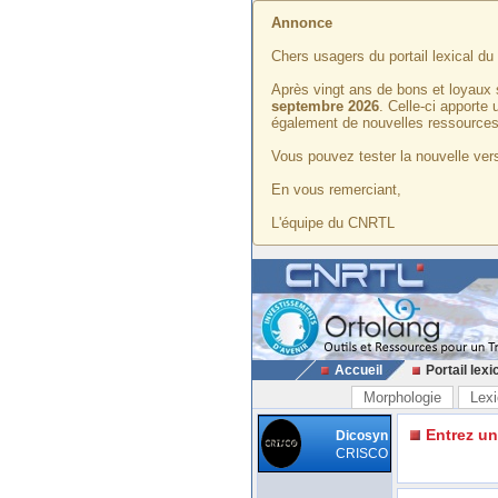
Annonce
Chers usagers du portail lexical d
Après vingt ans de bons et loyaux 
septembre 2026
. Celle-ci apporte
également de nouvelles ressources
Vous pouvez tester la nouvelle vers
En vous remerciant,
L'équipe du CNRTL
Accueil
Portail lexi
Morphologie
Lexi
Entrez u
Dicosyn
CRISCO