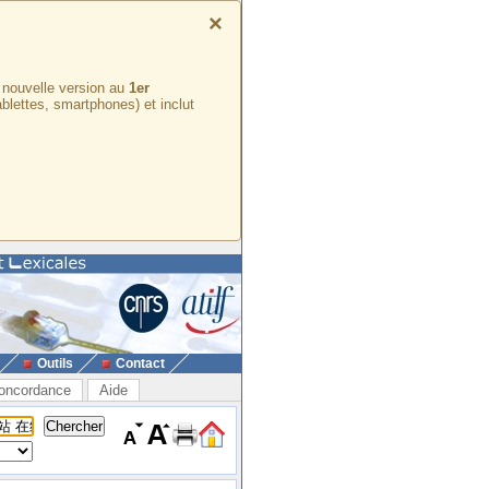
×
e nouvelle version au
1er
ablettes, smartphones) et inclut
Outils
Contact
oncordance
Aide