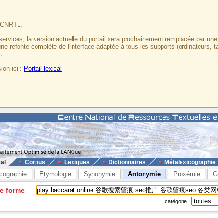
u CNRTL,
services, la version actuelle du portail sera prochainement remplacée par un
 une refonte complète de l'interface adaptée à tous les supports (ordinateurs, t
.
ion ici :
Portail lexical
cal
Corpus
Lexiques
Dictionnaires
Métalexicographie
cographie
Etymologie
Synonymie
Antonymie
Proxémie
C
ne forme
catégorie :