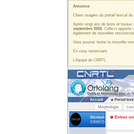
Annonce
Chers usagers du portail lexical d
Après vingt ans de bons et loyaux 
septembre 2026
. Celle-ci apporte
également de nouvelles ressources
Vous pouvez tester la nouvelle vers
En vous remerciant,
L'équipe du CNRTL
Accueil
Portail lexi
Morphologie
Lexi
Entrez u
Dicosyn
CRISCO