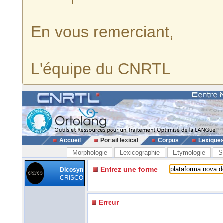
En vous remerciant,
L'équipe du CNRTL
Accueil
Portail lexical
Corpus
Lexique
Morphologie
Lexicographie
Etymologie
S
Entrez une forme
Dicosyn
CRISCO
Erreur