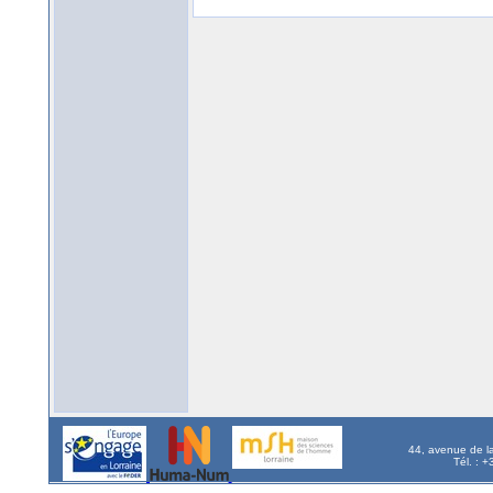
44, avenue de l
Tél. : 