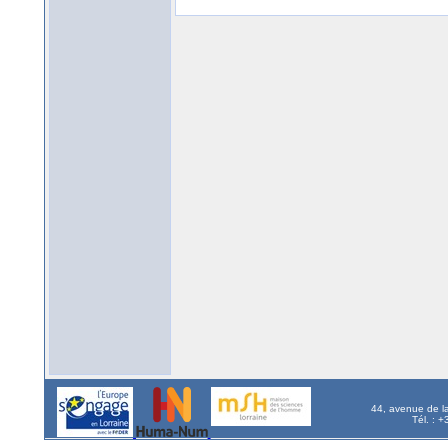
44, avenue de l
Tél. : 