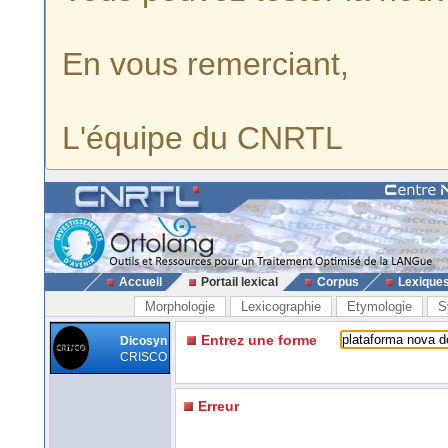
En vous remerciant,
L'équipe du CNRTL
Accueil
Portail lexical
Corpus
Lexique
Morphologie
Lexicographie
Etymologie
S
Entrez une forme
Dicosyn
CRISCO
Erreur