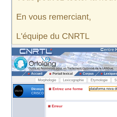
En vous remerciant,
L'équipe du CNRTL
Accueil
Portail lexical
Corpus
Lexique
Morphologie
Lexicographie
Etymologie
S
Entrez une forme
Dicosyn
CRISCO
Erreur