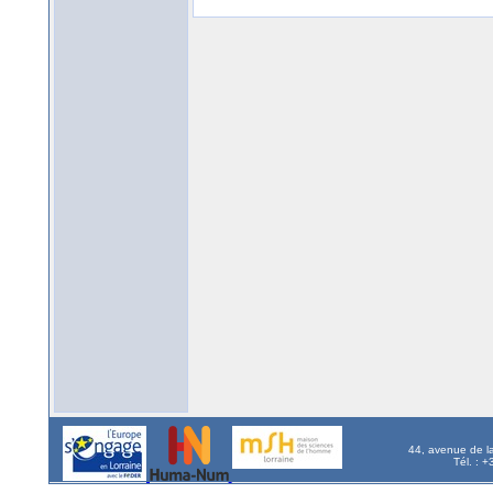
44, avenue de l
Tél. : 