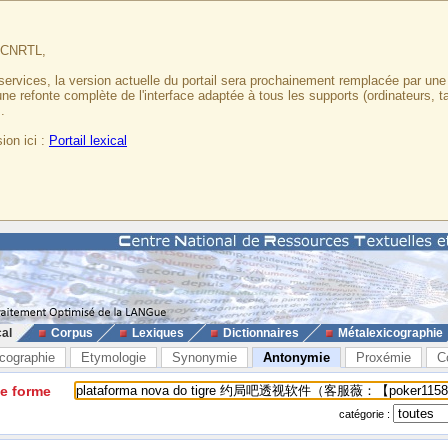
u CNRTL,
services, la version actuelle du portail sera prochainement remplacée par un
 une refonte complète de l'interface adaptée à tous les supports (ordinateurs, t
.
ion ici :
Portail lexical
cal
Corpus
Lexiques
Dictionnaires
Métalexicographie
cographie
Etymologie
Synonymie
Antonymie
Proxémie
C
ne forme
catégorie :