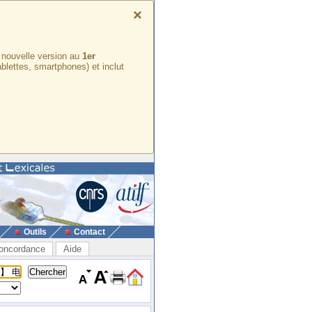
×
e nouvelle version au
1er
ablettes, smartphones) et inclut
Outils
Contact
oncordance
Aide