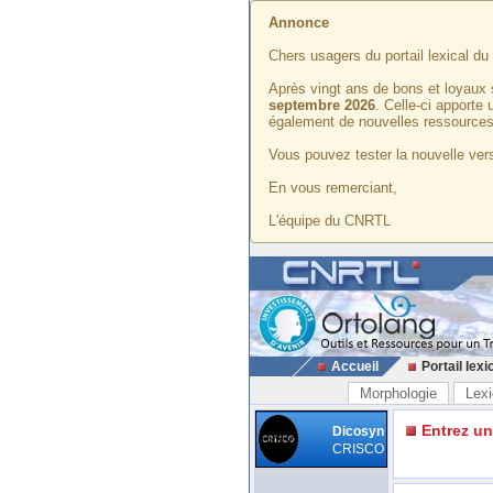
Annonce
Chers usagers du portail lexical d
Après vingt ans de bons et loyaux 
septembre 2026
. Celle-ci apporte
également de nouvelles ressources
Vous pouvez tester la nouvelle vers
En vous remerciant,
L'équipe du CNRTL
Accueil
Portail lexi
Morphologie
Lexi
Entrez u
Dicosyn
CRISCO