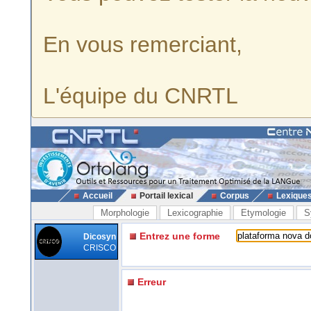
En vous remerciant,
L'équipe du CNRTL
Accueil
Portail lexical
Corpus
Lexique
Morphologie
Lexicographie
Etymologie
S
Entrez une forme
Dicosyn
CRISCO
Erreur