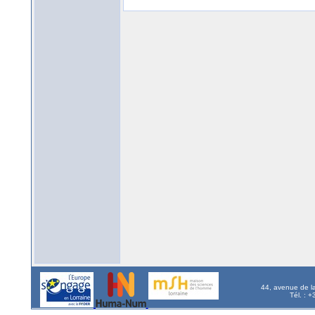
44, avenue de l
Tél. : 