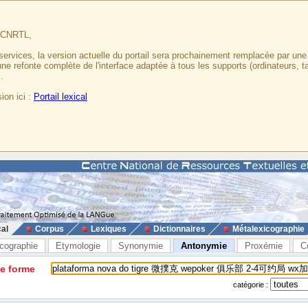
u CNRTL,
services, la version actuelle du portail sera prochainement remplacée par un
 une refonte complète de l'interface adaptée à tous les supports (ordinateurs, t
.
ion ici :
Portail lexical
cal
Corpus
Lexiques
Dictionnaires
Métalexicographie
cographie
Etymologie
Synonymie
Antonymie
Proxémie
C
ne forme
catégorie :