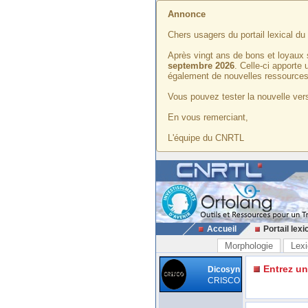
Annonce
Chers usagers du portail lexical d
Après vingt ans de bons et loyaux 
septembre 2026
. Celle-ci apporte
également de nouvelles ressources
Vous pouvez tester la nouvelle vers
En vous remerciant,
L'équipe du CNRTL
Accueil
Portail lexi
Morphologie
Lexi
Entrez u
Dicosyn
CRISCO