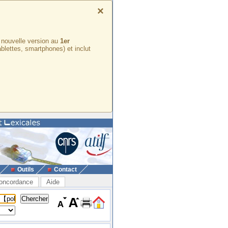
×
e nouvelle version au
1er
ablettes, smartphones) et inclut
Outils
Contact
oncordance
Aide