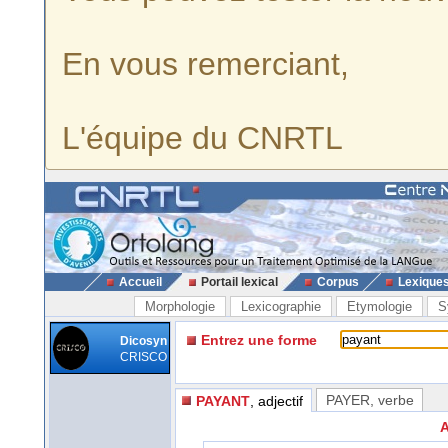
En vous remerciant,
L'équipe du CNRTL
Accueil
Portail lexical
Corpus
Lexique
Morphologie
Lexicographie
Etymologie
S
Entrez une forme
Dicosyn
CRISCO
PAYER
, verbe
PAYANT
, adjectif
A