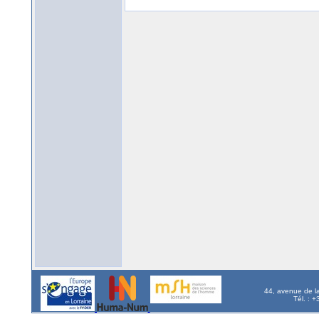
44, avenue de l
Tél. : 