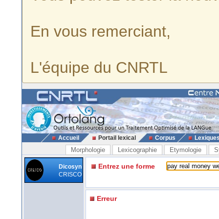
En vous remerciant,
L'équipe du CNRTL
Accueil
Portail lexical
Corpus
Lexique
Morphologie
Lexicographie
Etymologie
S
Entrez une forme
Dicosyn
CRISCO
Erreur