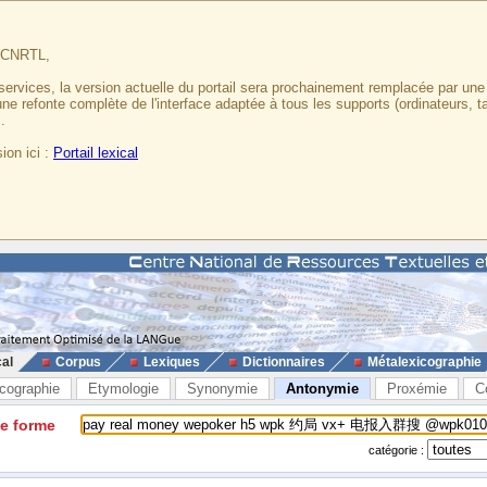
u CNRTL,
services, la version actuelle du portail sera prochainement remplacée par un
 une refonte complète de l'interface adaptée à tous les supports (ordinateurs, t
.
ion ici :
Portail lexical
cal
Corpus
Lexiques
Dictionnaires
Métalexicographie
cographie
Etymologie
Synonymie
Antonymie
Proxémie
C
ne forme
catégorie :