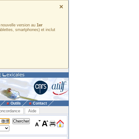
×
e nouvelle version au
1er
ablettes, smartphones) et inclut
Outils
Contact
oncordance
Aide