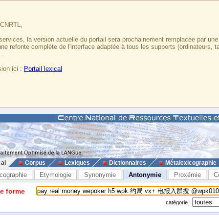
u CNRTL,
services, la version actuelle du portail sera prochainement remplacée par un
 une refonte complète de l'interface adaptée à tous les supports (ordinateurs, t
.
ion ici :
Portail lexical
cal
Corpus
Lexiques
Dictionnaires
Métalexicographie
cographie
Etymologie
Synonymie
Antonymie
Proxémie
C
ne forme
catégorie :