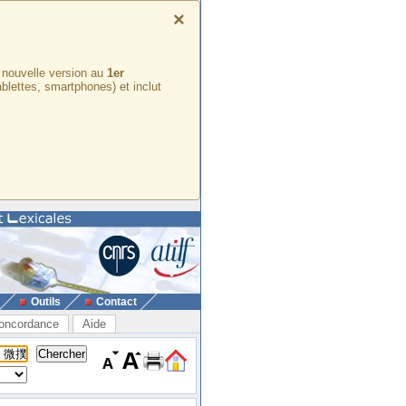
×
e nouvelle version au
1er
ablettes, smartphones) et inclut
Outils
Contact
oncordance
Aide