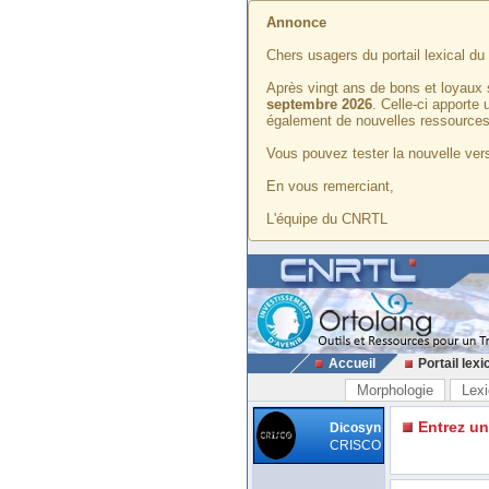
Annonce
Chers usagers du portail lexical d
Après vingt ans de bons et loyaux 
septembre 2026
. Celle-ci apporte
également de nouvelles ressources
Vous pouvez tester la nouvelle vers
En vous remerciant,
L'équipe du CNRTL
Accueil
Portail lexi
Morphologie
Lexi
Entrez u
Dicosyn
CRISCO