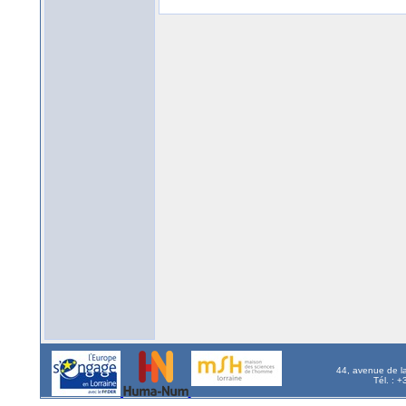
44, avenue de l
Tél. : 