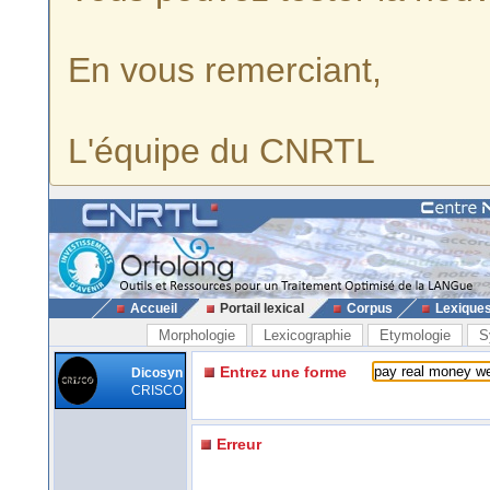
En vous remerciant,
L'équipe du CNRTL
Accueil
Portail lexical
Corpus
Lexique
Morphologie
Lexicographie
Etymologie
S
Entrez une forme
Dicosyn
CRISCO
Erreur