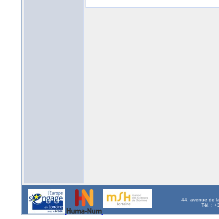
44, avenue de l
Tél. : 