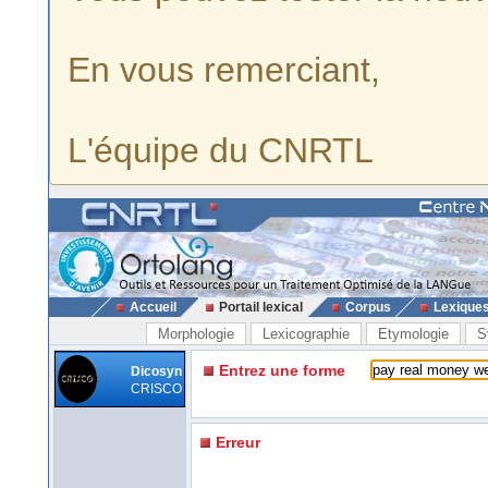
En vous remerciant,
L'équipe du CNRTL
Accueil
Portail lexical
Corpus
Lexique
Morphologie
Lexicographie
Etymologie
S
Entrez une forme
Dicosyn
CRISCO
Erreur