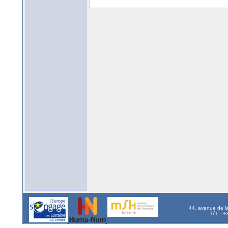
44, avenue de l
Tél. : 