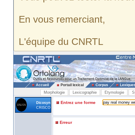
En vous remerciant,
L'équipe du CNRTL
Accueil
Portail lexical
Corpus
Lexique
Morphologie
Lexicographie
Etymologie
S
Entrez une forme
Dicosyn
CRISCO
Erreur