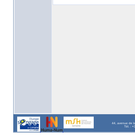
44, avenue de l
Tél. : 