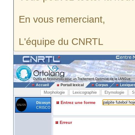
En vous remerciant,
L'équipe du CNRTL
Accueil
Portail lexical
Corpus
Lexique
Morphologie
Lexicographie
Etymologie
S
Entrez une forme
Dicosyn
CRISCO
Erreur