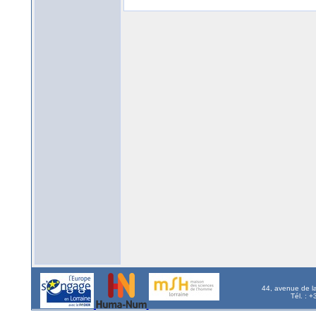
44, avenue de l
Tél. : 