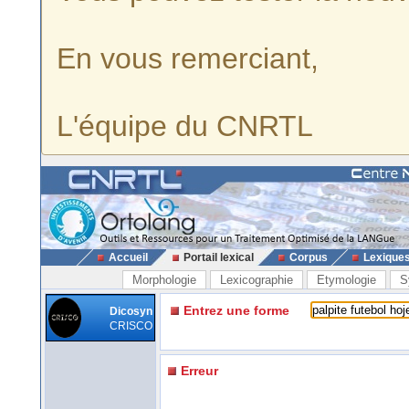
En vous remerciant,
L'équipe du CNRTL
Accueil
Portail lexical
Corpus
Lexique
Morphologie
Lexicographie
Etymologie
S
Entrez une forme
Dicosyn
CRISCO
Erreur