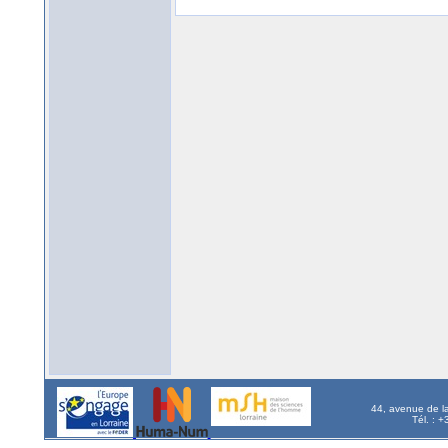
44, avenue de l
Tél. : 