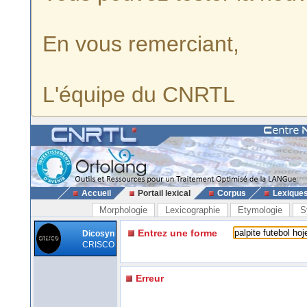
En vous remerciant,
L'équipe du CNRTL
Accueil
Portail lexical
Corpus
Lexique
Morphologie
Lexicographie
Etymologie
S
Entrez une forme
Dicosyn
CRISCO
Erreur