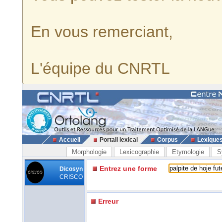
En vous remerciant,
L'équipe du CNRTL
Accueil
Portail lexical
Corpus
Lexique
Morphologie
Lexicographie
Etymologie
S
Entrez une forme
Dicosyn
CRISCO
Erreur