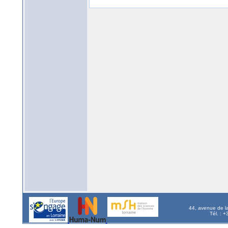
44, avenue de l
Tél. : 