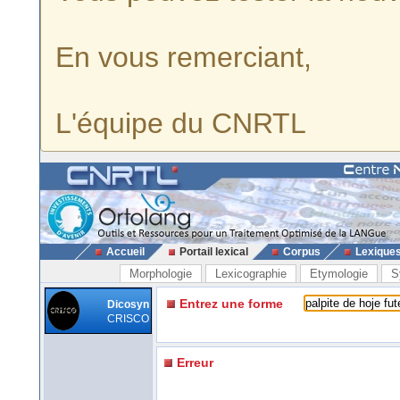
En vous remerciant,
L'équipe du CNRTL
Accueil
Portail lexical
Corpus
Lexique
Morphologie
Lexicographie
Etymologie
S
Entrez une forme
Dicosyn
CRISCO
Erreur