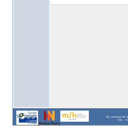
44, avenue de l
Tél. : 