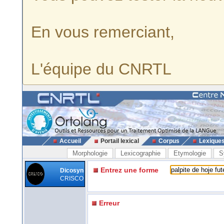
En vous remerciant,
L'équipe du CNRTL
Accueil
Portail lexical
Corpus
Lexique
Morphologie
Lexicographie
Etymologie
S
Entrez une forme
Dicosyn
CRISCO
Erreur