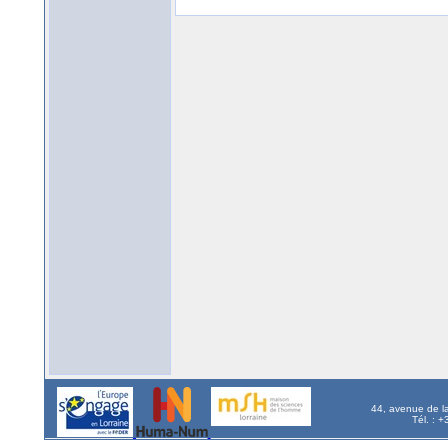
44, avenue de l
Tél. : 