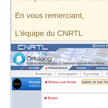
En vous remerciant,
L'équipe du CNRTL
Accueil
Portail lexical
Corpus
Lexique
Morphologie
Lexicographie
Etymologie
S
Entrez une forme
Dicosyn
CRISCO
Erreur