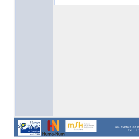
44, avenue de l
Tél. : 