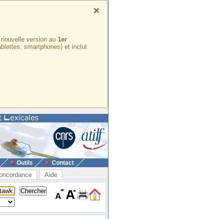
×
e nouvelle version au
1er
ablettes, smartphones) et inclut
Outils
Contact
oncordance
Aide