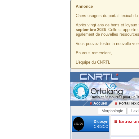
Annonce
Chers usagers du portail lexical d
Après vingt ans de bons et loyaux 
septembre 2026
. Celle-ci apporte
également de nouvelles ressources
Vous pouvez tester la nouvelle vers
En vous remerciant,
L'équipe du CNRTL
Accueil
Portail lexi
Morphologie
Lexi
Entrez u
Dicosyn
CRISCO