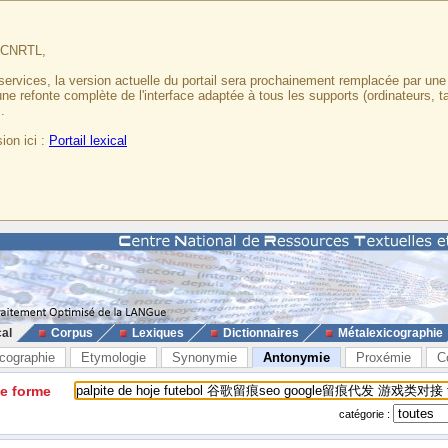
u CNRTL,
services, la version actuelle du portail sera prochainement remplacée par un
 une refonte complète de l'interface adaptée à tous les supports (ordinateurs, t
.
ion ici :
Portail lexical
cal
Corpus
Lexiques
Dictionnaires
Métalexicographie
cographie
Etymologie
Synonymie
Antonymie
Proxémie
C
ne forme
catégorie :