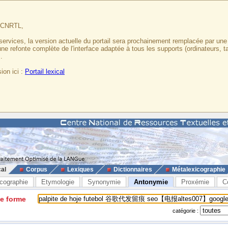
u CNRTL,
services, la version actuelle du portail sera prochainement remplacée par un
 une refonte complète de l'interface adaptée à tous les supports (ordinateurs, t
.
ion ici :
Portail lexical
cal
Corpus
Lexiques
Dictionnaires
Métalexicographie
cographie
Etymologie
Synonymie
Antonymie
Proxémie
C
ne forme
catégorie :