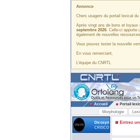
Annonce
Chers usagers du portail lexical d
Après vingt ans de bons et loyaux 
septembre 2026
. Celle-ci apporte
également de nouvelles ressources
Vous pouvez tester la nouvelle vers
En vous remerciant,
L'équipe du CNRTL
Accueil
Portail lexi
Morphologie
Lexi
Entrez u
Dicosyn
CRISCO