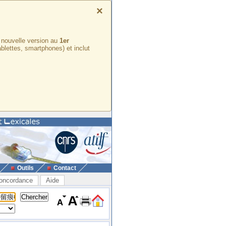
×
e nouvelle version au
1er
ablettes, smartphones) et inclut
Outils
Contact
oncordance
Aide