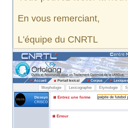
En vous remerciant,
L'équipe du CNRTL
Accueil
Portail lexical
Corpus
Lexique
Morphologie
Lexicographie
Etymologie
S
Entrez une forme
Dicosyn
CRISCO
Erreur