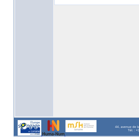
44, avenue de l
Tél. : 