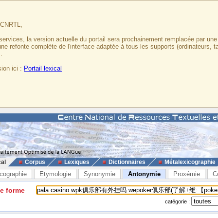
u CNRTL,
services, la version actuelle du portail sera prochainement remplacée par un
 une refonte complète de l'interface adaptée à tous les supports (ordinateurs, t
.
ion ici :
Portail lexical
cal
Corpus
Lexiques
Dictionnaires
Métalexicographie
cographie
Etymologie
Synonymie
Antonymie
Proxémie
C
ne forme
catégorie :