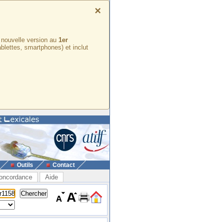
×
e nouvelle version au
1er
ablettes, smartphones) et inclut
Outils
Contact
oncordance
Aide