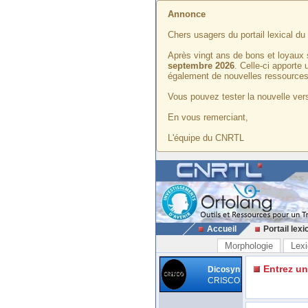
Annonce
Chers usagers du portail lexical d
Après vingt ans de bons et loyaux 
septembre 2026
. Celle-ci apporte
également de nouvelles ressources
Vous pouvez tester la nouvelle vers
En vous remerciant,
L'équipe du CNRTL
Accueil
Portail lexi
Morphologie
Lexi
Entrez u
Dicosyn
CRISCO