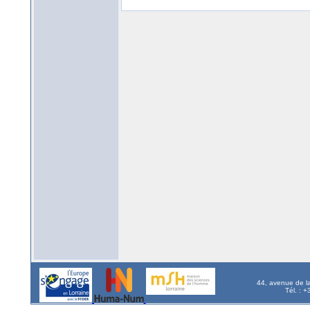
44, avenue de l
Tél. : 