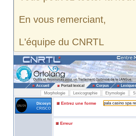
En vous remerciant,
L'équipe du CNRTL
Accueil
Portail lexical
Corpus
Lexique
Morphologie
Lexicographie
Etymologie
S
Entrez une forme
Dicosyn
CRISCO
Erreur