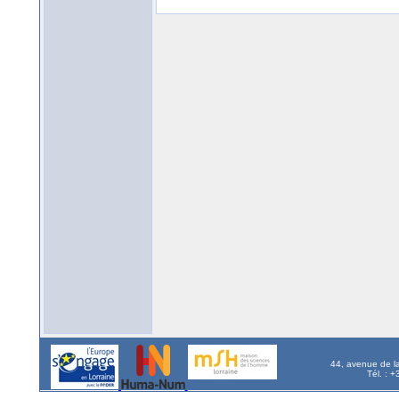
44, avenue de l
Tél. : 