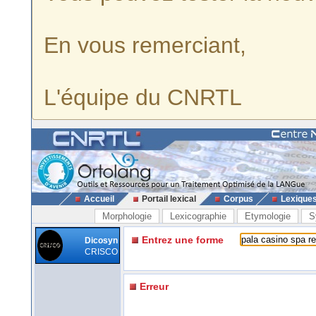
En vous remerciant,
L'équipe du CNRTL
Accueil
Portail lexical
Corpus
Lexique
Morphologie
Lexicographie
Etymologie
S
Entrez une forme
Dicosyn
CRISCO
Erreur