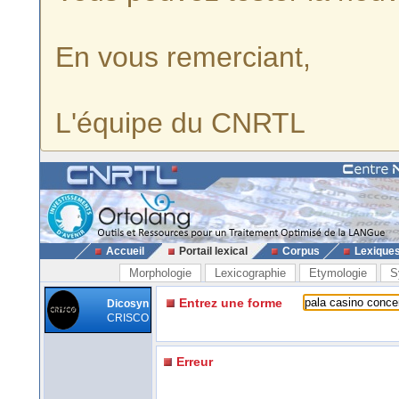
En vous remerciant,
L'équipe du CNRTL
Accueil
Portail lexical
Corpus
Lexique
Morphologie
Lexicographie
Etymologie
S
Entrez une forme
Dicosyn
CRISCO
Erreur