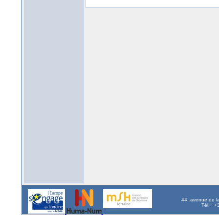
44, avenue de l
Tél. : 