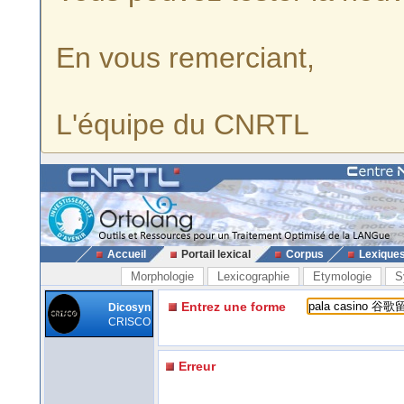
En vous remerciant,
L'équipe du CNRTL
Accueil
Portail lexical
Corpus
Lexique
Morphologie
Lexicographie
Etymologie
S
Entrez une forme
Dicosyn
CRISCO
Erreur