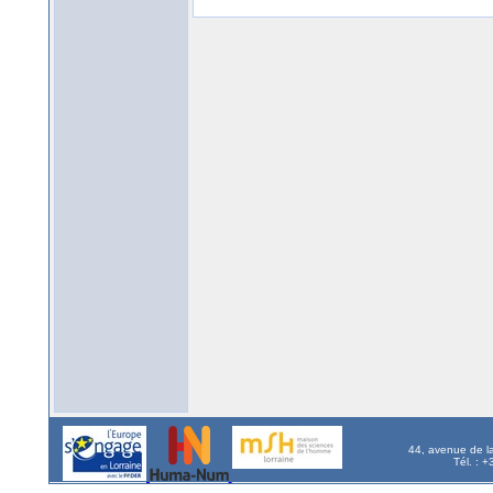
44, avenue de l
Tél. : 