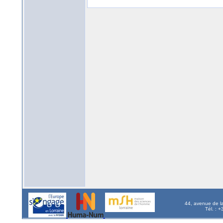
44, avenue de l
Tél. : 