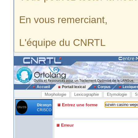
En vous remerciant,
L'équipe du CNRTL
Accueil
Portail lexical
Corpus
Lexique
Morphologie
Lexicographie
Etymologie
S
Entrez une forme
Dicosyn
CRISCO
Erreur