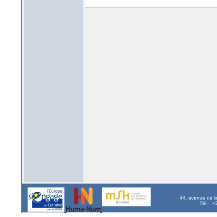
44, avenue de l
Tél. : 