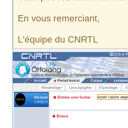
En vous remerciant,
L'équipe du CNRTL
Accueil
Portail lexical
Corpus
Lexique
Morphologie
Lexicographie
Etymologie
S
Entrez une forme
Dicosyn
CRISCO
Erreur