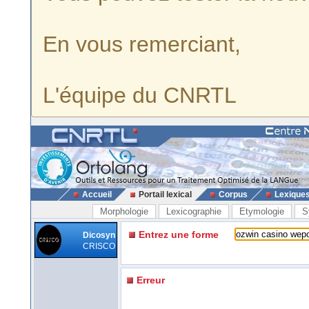
En vous remerciant,
L'équipe du CNRTL
Accueil
Portail lexical
Corpus
Lexique
Morphologie
Lexicographie
Etymologie
S
Entrez une forme
Dicosyn
CRISCO
Erreur