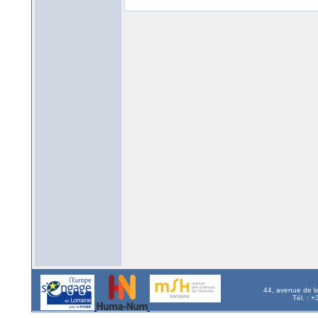
44, avenue de l
Tél. : 