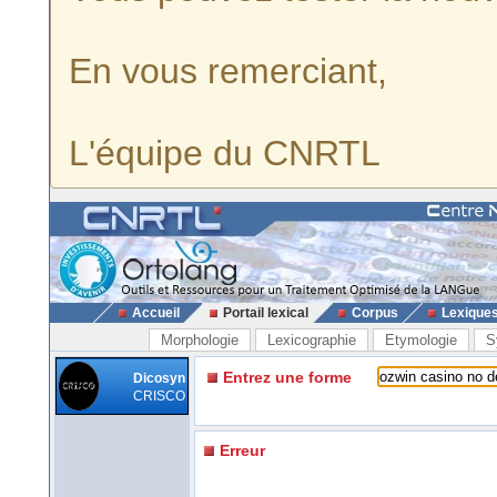
En vous remerciant,
L'équipe du CNRTL
Accueil
Portail lexical
Corpus
Lexique
Morphologie
Lexicographie
Etymologie
S
Entrez une forme
Dicosyn
CRISCO
Erreur