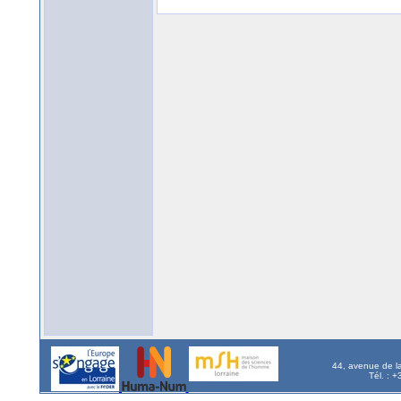
44, avenue de l
Tél. : 