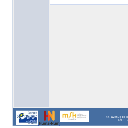
44, avenue de l
Tél. : 