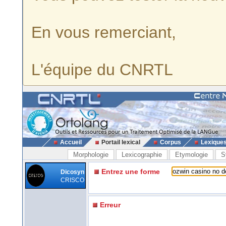
En vous remerciant,
L'équipe du CNRTL
Accueil
Portail lexical
Corpus
Lexique
Morphologie
Lexicographie
Etymologie
S
Entrez une forme
Dicosyn
CRISCO
Erreur