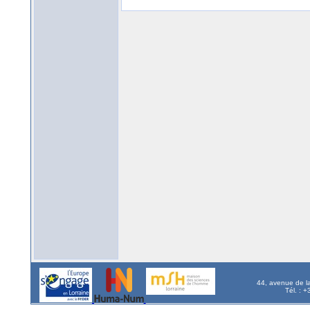
44, avenue de l
Tél. : 