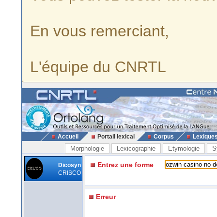
En vous remerciant,
L'équipe du CNRTL
Accueil
Portail lexical
Corpus
Lexique
Morphologie
Lexicographie
Etymologie
S
Entrez une forme
Dicosyn
CRISCO
Erreur