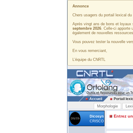
Annonce
Chers usagers du portail lexical d
Après vingt ans de bons et loyaux 
septembre 2026
. Celle-ci apporte
également de nouvelles ressources
Vous pouvez tester la nouvelle vers
En vous remerciant,
L'équipe du CNRTL
Accueil
Portail lexi
Morphologie
Lexi
Entrez u
Dicosyn
CRISCO