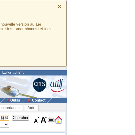
×
e nouvelle version au
1er
ablettes, smartphones) et inclut
Outils
Contact
oncordance
Aide