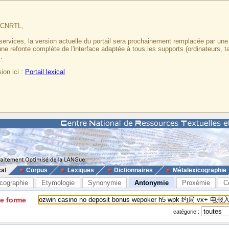
u CNRTL,
services, la version actuelle du portail sera prochainement remplacée par un
 une refonte complète de l'interface adaptée à tous les supports (ordinateurs, t
.
ion ici :
Portail lexical
cal
Corpus
Lexiques
Dictionnaires
Métalexicographie
cographie
Etymologie
Synonymie
Antonymie
Proxémie
C
ne forme
catégorie :